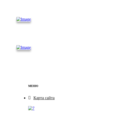
Рефриже
раторные
контейнеры
Железно
дорожные
контейнеры
Бытовки
МЕНЮ
Карта сайта