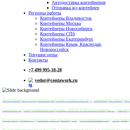
Автодоставка контейнеров
Отправка жд контейнер
Регионы работы
Контейнеры Владивосток
Контейнеры Москва
Контейнеры Новосибирск
Контейнеры СПб
Контейнеры Екатеринбург
Контейнеры Крым, Краснодар,
Новороссийск
Текущие цены
Контакты
+7 499 995-18-28
vedor@contawork.ru
Контейнеры с открытым верхом / опен топ б.у., имеющие мягкую 
Бывшие в употреблении морские OPEN TOP контейнеры с действ
6-ти метровые грузовые без крыши, подготовленные под отправку
Реконструированные б/у OT с дополнительным 2-х торцевым отк