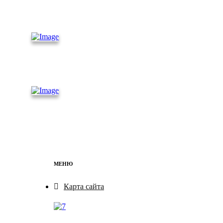
Рефриже
раторные
контейнеры
Железно
дорожные
контейнеры
Бытовки
МЕНЮ
Карта сайта