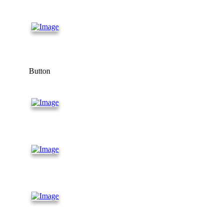
контейнеры
Морские
контейнеры
Button
Контейнеры
20 футов
Контейнеры
40 футов
Рефриже
раторные