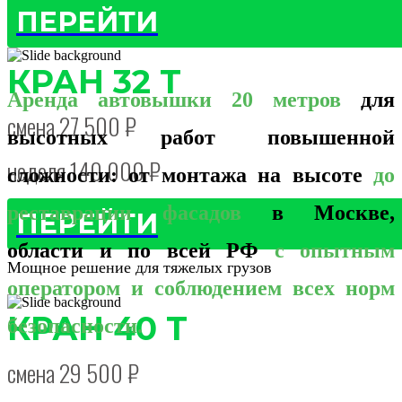
ПЕРЕЙТИ
КРАН 32 Т
Аренда автовышки 20 метров
для
смена 27 500 ₽
высотных работ повышенной
неделя 140 000 ₽
сложности: от монтажа на высоте
до
реставрации фасадов
в Москве,
ПЕРЕЙТИ
области и по всей РФ
с опытным
Мощное решение для тяжелых грузов
оператором и соблюдением всех норм
КРАН 40 Т
безопасности.
смена 29 500 ₽