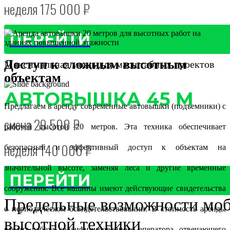
неделя 175 000 ₽
ПЕРЕЙТИ
Доступ к сложным высотным
Максимальная мощь для масштабных проектов
объектам
АВТОВЫШКА 45 М
Предлагаем в аренду современные автовышки (подъемники) с
смена 29 500 ₽
рабочей высотой 20 метров. Эта техника обеспечивает
неделя 140 000 ₽
безопасный и эффективный доступ к объектам на
значительной высоте, заменяя леса и другие временные
ПЕРЕЙТИ
сооружения. Все машины имеют действующие свидетельства
Предельные возможности мо
о периодическом освидетельствовании. В стоимость аренды
высотной техники
входит работа квалифицированного оператора, отвечающего