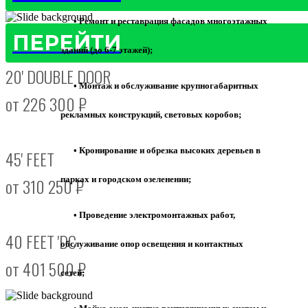
• Ремонт и реставрация фасадов многоэтажных
ПЕРЕЙТИ
зданий (до 6-7 этажей);
20' DOUBLE DOOR
• Монтаж и обслуживание крупногабаритных
от 226 300 ₽
рекламных конструкций, световых коробов;
• Кронирование и обрезка высоких деревьев в
45' FEET
парках и городском озеленении;
от 310 250 ₽
• Проведение электромонтажных работ,
40 FEET 'DC
обслуживание опор освещения и контактных
от 401 500 ₽
сетей;