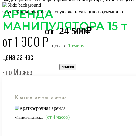
АРЕНДА
за устойчивость и безопасную эксплуатацию подъемника.
МАНИПУЛЯТОРА 15 т
от 24 500₽
от 1 900 ₽
цена за
1 смену
цена за час
заявка
• по Москве
• по МО
• по России
Краткосрочная аренда
ПЕРЕЙТИ
(от 4 часов)
Минимальный заказ
ЭКСКАВАТОР ПОГРУЗ