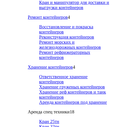
Кран и манипулятор для доставки и
выгрузки контейнеров
Ремонт контейнеров
4
Восстановление и покраска
контейнеров
Реконструкция контейнеров
Ремонт морских и
железнодорожных контейнеров
Ремонт рефрижераторных
контейнеров
Хранение контейнеров
4
Ответственное хранение
контейнеров
Хранение груженых контейнеров
Хранение реф контейнеров и танк
контейнеров
Аренда контейнеров под хранение
Аренда спец техники
18
Кран 25тн
Кран 32тн