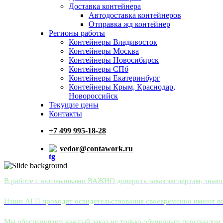
Доставка контейнера
Автодоставка контейнеров
Отправка жд контейнер
Регионы работы
Контейнеры Владивосток
Контейнеры Москва
Контейнеры Новосибирск
Контейнеры СПб
Контейнеры Екатеринбург
Контейнеры Крым, Краснодар,
Новороссийск
Текущие цены
Контакты
+7 499 995-18-28
vedor@contawork.ru
В работе с автовышками ВАЖНО доверить заказ экспертам, знаю
Наши АГП проходят освидетельствования своевременно имеют вс
Мы обеспечиваем каждый заказ не только обученным персоналом