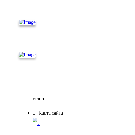
Рефриже
раторные
контейнеры
Железно
дорожные
контейнеры
Бытовки
МЕНЮ
Карта сайта