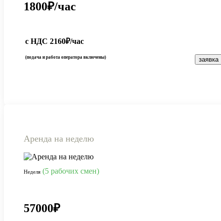
1800₽/час
смена 28 500 ₽
неделя 155 000 ₽
с НДС 2160₽/час
(подача и работа оператора включены)
заявка
ПЕРЕЙТИ
Универсальная машина
для стройки и благоустройств
Аренда на неделю
ПЕРЕЙТИ
20 FEET DC
(5 рабочих смен)
Неделя
от 129 940 ₽
57000₽