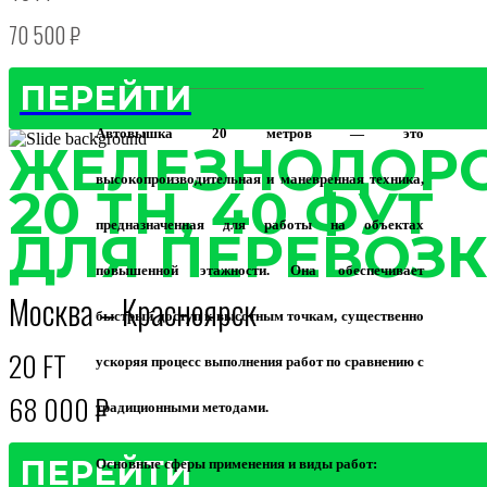
70 500 ₽
ПЕРЕЙТИ
Автовышка 20 метров — это
ЖЕЛЕЗНОДОР
высокопроизводительная и маневренная техника,
20 ТН, 40 ФУТ
предназначенная для работы на объектах
ДЛЯ ПЕРЕВОЗК
повышенной этажности. Она обеспечивает
Москва – Красноярск
быстрый доступ к высотным точкам, существенно
20 FT
ускоряя процесс выполнения работ по сравнению с
68 000 ₽
традиционными методами.
ПЕРЕЙТИ
Основные сферы применения и виды работ: