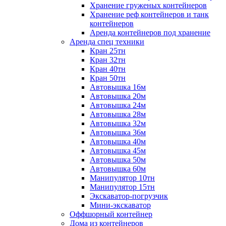
Хранение груженых контейнеров
Хранение реф контейнеров и танк
контейнеров
Аренда контейнеров под хранение
Аренда спец техники
Кран 25тн
Кран 32тн
Кран 40тн
Кран 50тн
Автовышка 16м
Автовышка 20м
Автовышка 24м
Автовышка 28м
Автовышка 32м
Автовышка 36м
Автовышка 40м
Автовышка 45м
Автовышка 50м
Автовышка 60м
Манипулятор 10тн
Манипулятор 15тн
Экскаватор-погрузчик
Мини-экскаватор
Оффшорный контейнер
Дома из контейнеров