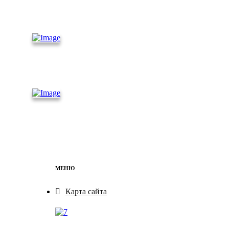
Рефриже
раторные
контейнеры
Железно
дорожные
контейнеры
Бытовки
МЕНЮ
Карта сайта