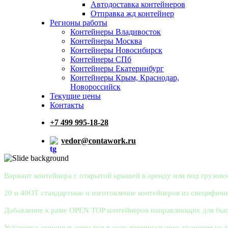
Автодоставка контейнеров
Отправка жд контейнер
Регионы работы
Контейнеры Владивосток
Контейнеры Москва
Контейнеры Новосибирск
Контейнеры СПб
Контейнеры Екатеринбург
Контейнеры Крым, Краснодар,
Новороссийск
Текущие цены
Контакты
+7 499 995-18-28
vedor@contawork.ru
Вариант контейнера с открытой крышей в аренду или под грузово
20 и 40OT стандартные и изготовление контейнеров из специфичн
Добавление к раме OPEN TOP контейнеров направляющих для быст
Установка арендных опен топ в зону терминального хранения на 